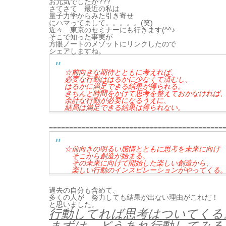
お元気でしたか???
さてさて 最近の私は
量子力学からみた引き寄せ
にハマってまして。。。。。(笑)
近々 東京のセミナーにも行きます(^^♪
そこで知った事実が
方眼ノートのメゾットにリンクしたので
シェアしますね。
☆前向きな期待とともに考えれば、
必要な行動ははるかに少なくて済むし、
はるかに満足できる結果が得られる。
きちんと時間をかけて思考を整えておかなければ
余計な行動が必要になるうえに、
結局は満足できる結果は得られない。
===========================================
☆前向きの明るい感情とともに思考を未来に向け
そこから創造が始まる。
その未来に向けて開始した楽しい創造から、
楽しい行動のインスピレーションがやってくる
過去の自分も含めて、
多くの人が 努力しても結果が出ない理由がこれだ！
と思いました。
行動してれば思考はついてくる
まずは どうあれ行動してみる