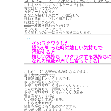
これをやってしまってるケースですね。
貴方はどうですか???
方眼ノートを使うと
あなたが望む未来にゴール設定して
行動する前に 正しく思考して
行動まで決まるので
note一枚書き終わっただけで
とっても ワクワクして
もう望むものが手に入った感覚になります。
そのワクワクした
望みが叶った時の嬉しい気持ちで
行動すると
嬉しい気持ち ワクワクする気持ち
なれる現象が周りに寄ってくる!
これが 【引き寄せの法則】なんですよ。
量子力学の世界では
【観測問題】というものです。
さっきの逆もしかりで
不安 ザワザワ やりたくないなぁ。。。
こんな気持ちで 行動してしまうと
不安 ザワザワ やりたくない現象を
引き寄せてます(笑)
いい気分にしてあげる事。
これさえ出来れば
望みをかなえるためのアイデアも
ポンポン湧いてきますよ～(^^♪