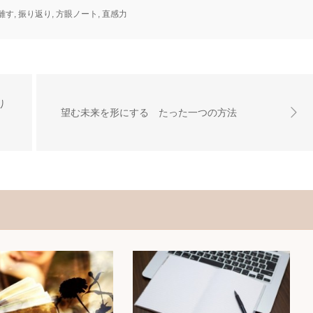
離す
,
振り返り
,
方眼ノート
,
直感力
り
望む未来を形にする たった一つの方法