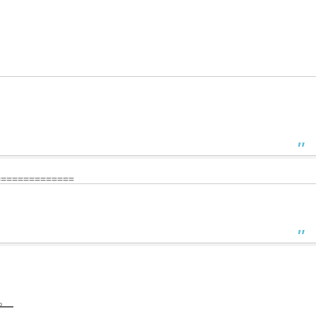
、
==============
。
。
。