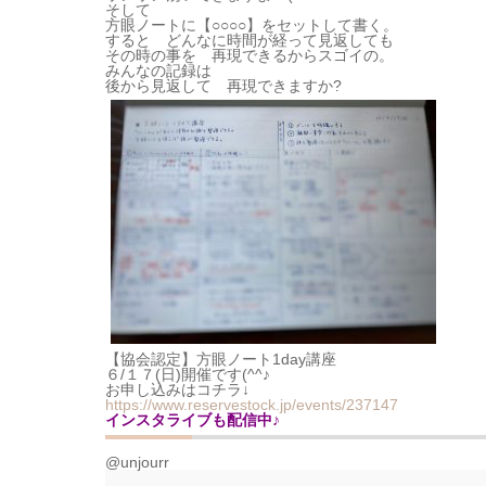
そして
方眼ノートに【○○○○】をセットして書く。
すると どんなに時間が経って見返しても
その時の事を 再現できるからスゴイの。
みんなの記録は
後から見返して 再現できますか?
【協会認定】方眼ノート1day講座
６/１７(日)開催です(^^♪
お申し込みはコチラ↓
https://www.reservestock.jp/events/237147
インスタライブも配信中♪
@unjourr