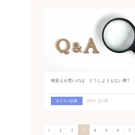
物覚えが悪いのは どうしようもない事?
2017.11.06
オススメ記事
1
2
3
4
5
6
7