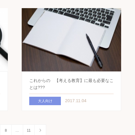
これからの 【考える教育】に最も必要なこ
とは???
2017.11.04
大人向け
8
…
11