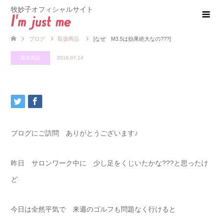
牧妙子オフィシャルサイト
ブログ
取扱商品
[なぜ M3.5は効果絶大なの???]
取扱商品
2016.07.14
ブログにご訪問 ありがとうございます♪
昨日 サロンワーク中に 少し足をくじいたかな???と思ったけ
ど
今日は全然平気で 来週のゴルフも問題なく行けると