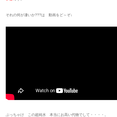
それの何が凄いか???は 動画をど～ぞ↓
ぶっちゃけ この超純水 本当にお高い代物でして・・・・。