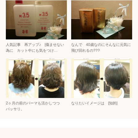
人気記事 再アップ♪ [傷ませない
なんで 40歳なのにそんなに元気に
為に カット中にも気をつけ…
飛び回れるの???
2ヶ月の前のパーマも活かしつつ
なりたいイメージは [知的]
バッサリ。