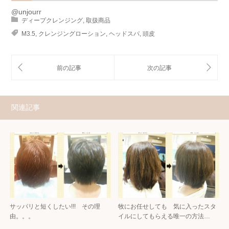
@unjourr
ディープクレンジング
,
取扱商品
M3.5
,
クレンジングローション
,
ヘッドスパ
,
頭皮
関連記事
サッパリと短くしたい!!! その理
牧にお任せしても 気に入ったスタ
由。。。
イルにしてもらえる唯一の方法…