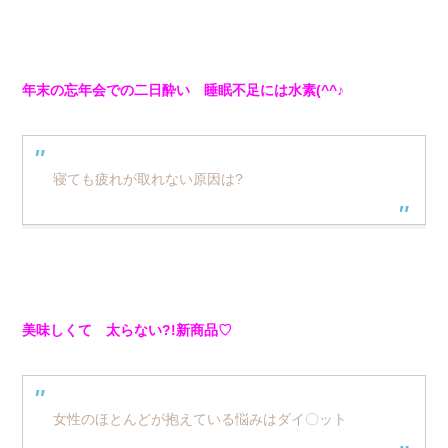
年末の忘年会での二日酔い 睡眠不足には水素(^^♪
寝ても疲れが取れない原因は?
美味しくて 太らない?!新商品♡
女性のほとんどが抱えている悩みはダイ〇ット