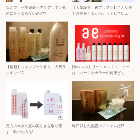
なんで 一生懸命ヘアケアしている
【人気記事 再アップ♡】こんな事
のに良くならないの???
も注意をしながらカットしてい…
【最新】シャンプーの香り 人気ラ
[サロンのトリートメントメニュー
ンキング♡
は パーマやカラーの前後どち…
貴方の本来の髪の美しさを取り戻
昨日試した秘密のアイテムは!?
す 唯一の方法!