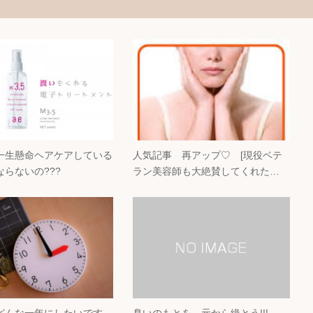
一生懸命ヘアケアしている
人気記事 再アップ♡ [現役ベテ
らないの???
ラン美容師も大絶賛してくれた…
どんな一年にしたいです
臭いのもとを 元から絶とう!!!