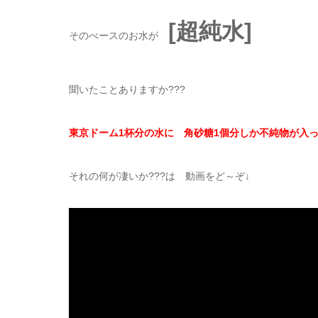
[超純水]
そのべースのお水が
聞いたことありますか???
東京ドーム1杯分の水に 角砂糖1個分しか不純物が入
それの何が凄いか???は 動画をど～ぞ↓