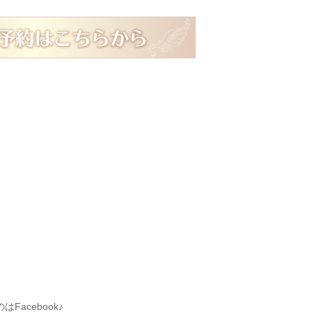
acebook♪