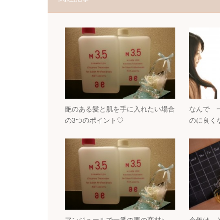
艶のある髪と肌を手に入れたい場合
なんで 
の3つのポイント♡
のに良くな
アンジュールで一番の要の商材♪
今年は 