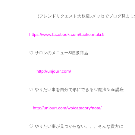
(フレンドリクエスト大歓迎♪メッセでブログ見ました
https://www.facebook.com/taeko.maki.5
♡ サロンのメニュー&取扱商品
http://unjourr.com/
♡ やりたい事を自分で形にできる♡魔法Note講座
http://unjourr.com/wp/category/note/
♡ やりたい事が見つからない。。。そんな貴方に