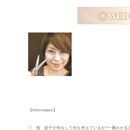
【Information】
♡ 牧 妙子が何をして何を考えているか?一番わかるのはF