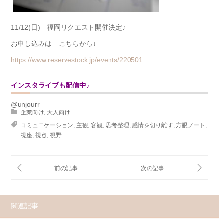
11/12(日) 福岡リクエスト開催決定♪
お申し込みは こちらから↓
https://www.reservestock.jp/events/220501
インスタライブも配信中♪
@unjourr
企業向け
,
大人向け
コミュニケーション
,
主観
,
客観
,
思考整理
,
感情を切り離す
,
方眼ノート
,
視座
,
視点
,
視野
関連記事