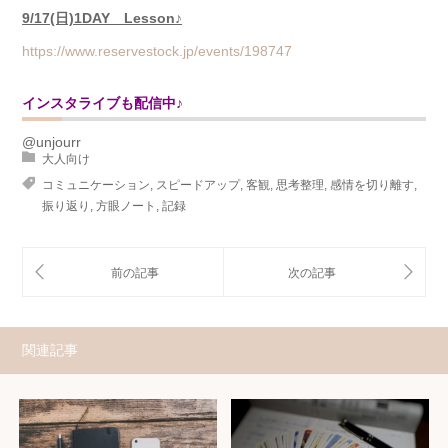
9/17(日)1DAY Lesson♪
https://www.reservestock.jp/events/198747
インスタライブも配信中♪
@unjourr
大人向け
コミュニケーション
,
スピードアップ
,
客観
,
思考整理
,
感情を切り離す
,
振り返り
,
方眼ノート
,
記録
関連記事