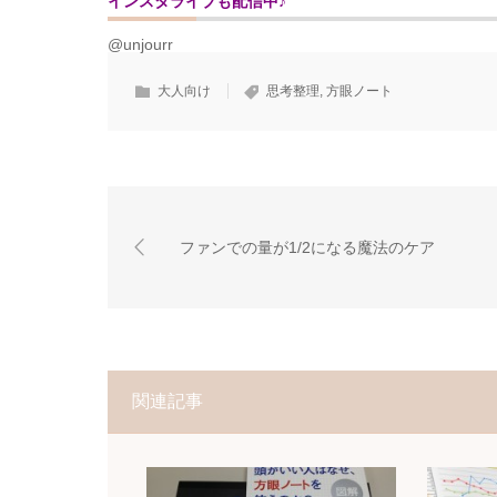
インスタライブも配信中♪
@unjourr
大人向け
思考整理
,
方眼ノート
ファンでの量が1/2になる魔法のケア
関連記事