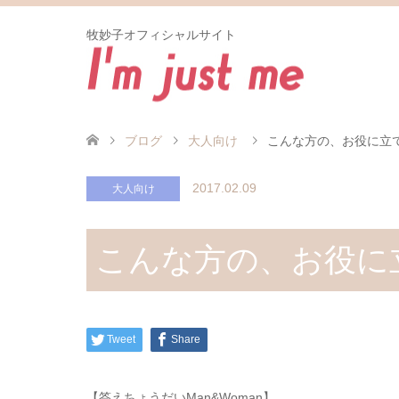
牧妙子オフィシャルサイト
ブログ
大人向け
こんな方の、お役に立
2017.02.09
大人向け
こんな方の、お役に
Tweet
Share
【答えちょうだいMan&Woman】