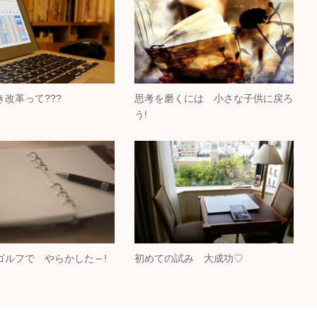
改革って???
思考を磨くには 小さな子供に戻ろ
う!
ゴルフで やらかした～!
初めての試み 大成功♡