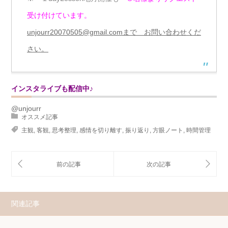
受け付けています。
unjourr20070505@gmail.comまで お問い合わせくだ
さい。
インスタライブも配信中♪
@unjourr
オススメ記事
主観
,
客観
,
思考整理
,
感情を切り離す
,
振り返り
,
方眼ノート
,
時間管理
関連記事