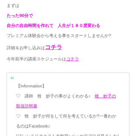
まずは
たった90分で
自分の自由時間を作れて 人生が１８０度変わる
プレミアム体験会から考える事をスタートしませんか?
コチラ
詳細＆お申し込みは
今年前半の講座スケジュールは
コチラ
【Information】
♡ 講師 牧 妙子の事がよくわかる♪
牧 妙子の
取扱説明書
♡ 牧 妙子が何をして何を考えているか?一番わか
るのはFacebook♪
(フレンドリクエスト大歓迎♪メッセでブログ見ました!