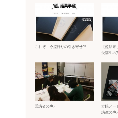
これぞ 今流行りの引き寄せ?!
【超結果
受講生の
受講者の声♪
方眼ノート
講生の声♪