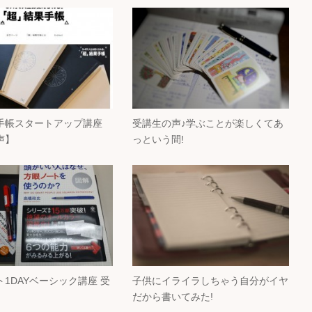
手帳スタートアップ講座
受講生の声♪学ぶことが楽しくてあ
声】
っという間!
1DAYベーシック講座 受
子供にイライラしちゃう自分がイヤ
だから書いてみた!