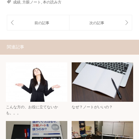
成績
,
方眼ノート
,
本の読み方
関連記事
こんな方の、お役に立てないか
なぜ？ノートがいいの？
も。。。