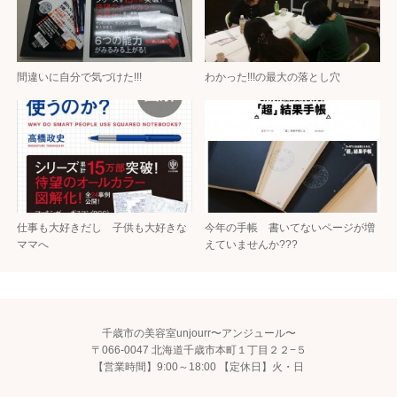
間違いに自分で気づけた!!!
わかった!!!の最大の落とし穴
仕事も大好きだし 子供も大好きな
今年の手帳 書いてないページが増
ママへ
えていませんか???
千歳市の美容室unjourr〜アンジュール〜
〒066-0047 北海道千歳市本町１丁目２２−５
【営業時間】9:00～18:00 【定休日】火・日