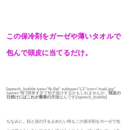
この保冷剤をガーゼや薄いタオルで
包んで頭皮に当てるだけ。
[speech_bubble type=”fb-flat” subtype=”L1″ icon=”maki.jpg”
name=”牧”]簡単すぎて拍子抜けするかもしれませんが、
頭皮の
日焼けにはこれが最善の方法
なんです[/speech_bubble]
ちなみに、顔と頭の汗を止めたい時もこの保冷剤をガーゼで包