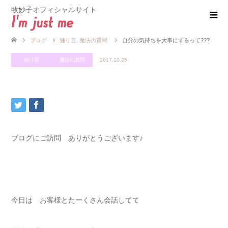
牧妙子オフィシャルサイト
ブログ
独り言
,
魔法の質問
自分の気持ちを大事にするって???
独り言
魔法の質問
2017.10.25
ブログにご訪問 ありがとうございます♪
今日は お客様とたーくさん会話してて