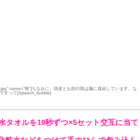
1″ icon=”maki.jpg” name=”牧”]ちなみに、頭皮とお顔の肌は脳に直結しています。な
ですって[/speech_bubble]
タオルを10秒ずつ×5セット交互に当て