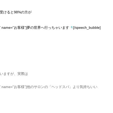
受けると98%の方が
con=”2.jpg” name=”お客様”]夢の世界へ行っちゃいます
[/speech_bubble]
いますが、実際は
″ icon=”2.jpg” name=”お客様”]他のサロンの「ヘッドスパ」より気持ちいい