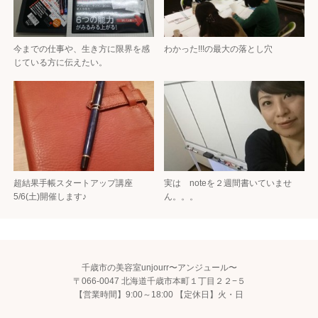
今までの仕事や、生き方に限界を感
わかった!!!の最大の落とし穴
じている方に伝えたい。
超結果手帳スタートアップ講座
実は noteを２週間書いていませ
5/6(土)開催します♪
ん。。。
千歳市の美容室unjourr〜アンジュール〜
〒066-0047 北海道千歳市本町１丁目２２−５
【営業時間】9:00～18:00 【定休日】火・日