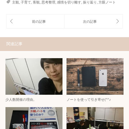
主観
,
子育て
,
客観
,
思考整理
,
感情を切り離す
,
振り返り
,
方眼ノート
関連記事
少人数開催の理由。
ノートを使って引き寄せ(^^♪