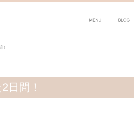
MENU
BLOG
間！
た2日間！