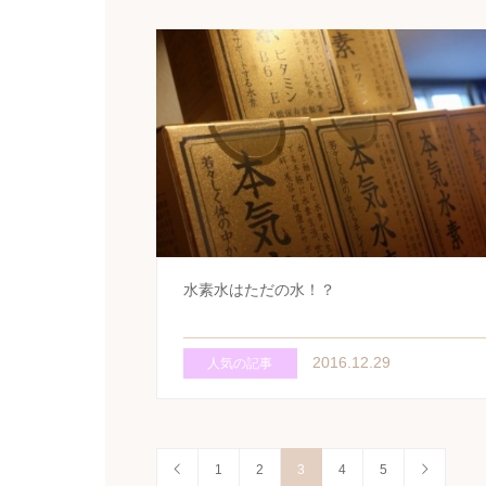
水素水はただの水！？
2016.12.29
人気の記事
1
2
3
4
5