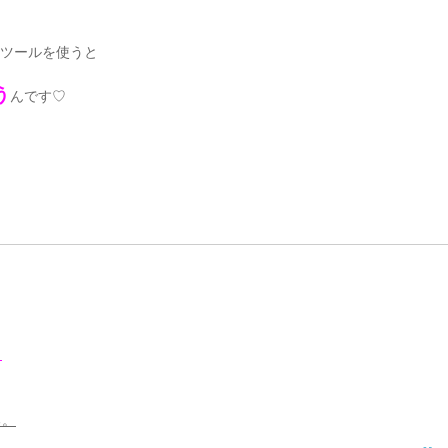
ツールを使うと
う
んです♡
。
る。