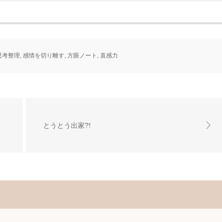
思考整理
,
感情を切り離す
,
方眼ノート
,
直感力
とうとう出家?!