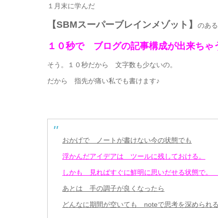
１月末に学んだ
【SBMスーパーブレインメゾット】
のある
１０秒で ブログの記事構成が出来ちゃ
そう。１０秒だから 文字数も少ないの。
だから 指先が痛い私でも書けます♪
おかげで ノートが書けない今の状態でも
浮かんだアイデアは ツールに残しておける。
しかも 見ればすぐに鮮明に思いだせる状態で
あとは 手の調子が良くなったら
どんなに期間が空いても noteで思考を深められ