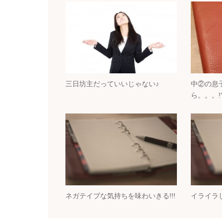
三日坊主だっていいじゃない♪
中②の息
ら。。。!
ネガテイブな気持ちを味わいきる!!!
イライラ