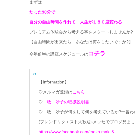
まずは
たった90分で
自分の自由時間を作れて 人生が１８０度変わる
プレミアム体験会から考える事をスタートしませんか?
【自由時間が出来たら あなたは何をしたいですか?】
コチラ
今年前半の講座スケジュールは
【Information】
♡メルマガ登録は
こちら
♡
牧 妙子の取扱説明書
♡ 牧 妙子が何をして何を考えているか?一番わかるの
(フレンドリクエスト大歓迎♪メッセでブログ見まし
https://www.facebook.com/taeko.maki.5