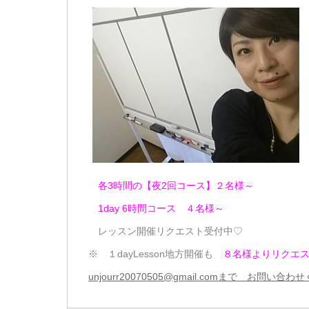
各3時間の【夜2回コース】２名様～
1day 6時間コース ４名様～
レッスン開催リクエスト受付中♡
※ １dayLesson地方開催も
８名様よりリクエ
unjourr20070505@gmail.comまで お問い合