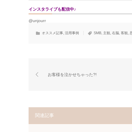
インスタライブも配信中♪
@unjourr
オススメ記事
,
活用事例
SMB
,
主観
,
右脳
,
客観
,
お客様を泣かせちゃった?!
関連記事