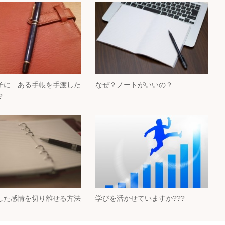
子に ある手帳を手渡した
なぜ？ノートがいいの？
?
した感情を切り離せる方法
学びを活かせていますか???