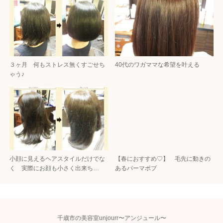
３ヶ月 何もストレス無くすごせち
40代のワガママな希望を叶える
ゃう♪
小顔に見えるヘアスタイルだけでな
【春におすすめ♡】 毛先に動きの
く 実際にお顔も小さく出来ち…
あるパーマボブ
千歳市の美容室unjourr〜アンジュール〜