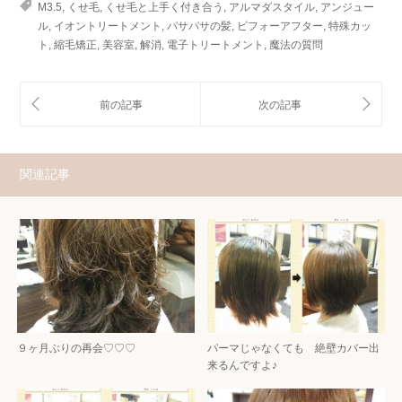
M3.5
,
くせ毛
,
くせ毛と上手く付き合う
,
アルマダスタイル
,
アンジュー
ル
,
イオントリートメント
,
パサパサの髪
,
ビフォーアフター
,
特殊カッ
ト
,
縮毛矯正
,
美容室
,
解消
,
電子トリートメント
,
魔法の質問
関連記事
９ヶ月ぶりの再会♡♡♡
パーマじゃなくても 絶壁カバー出
来るんですよ♪