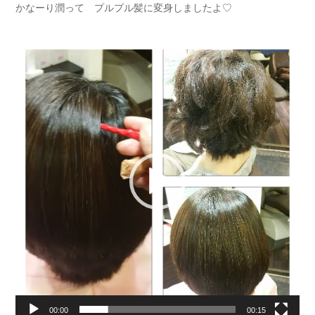
かなーり潤って プルプル髪に変身しましたよ♡
動
画
プ
レ
ー
ヤ
ー
00:00
00:15