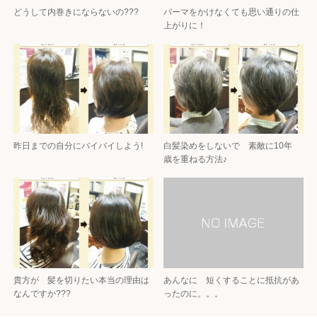
どうして内巻きにならないの???
パーマをかけなくても思い通りの仕
上がりに！
昨日までの自分にバイバイしよう!
白髪染めをしないで 素敵に10年
歳を重ねる方法♪
貴方が 髪を切りたい本当の理由は
あんなに 短くすることに抵抗があ
なんですか???
ったのに。。。