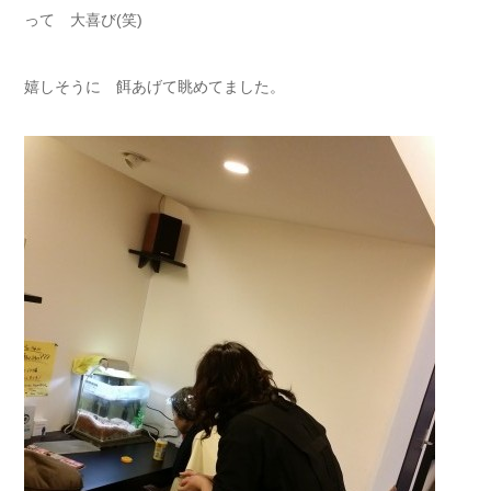
って 大喜び(笑)
嬉しそうに 餌あげて眺めてました。