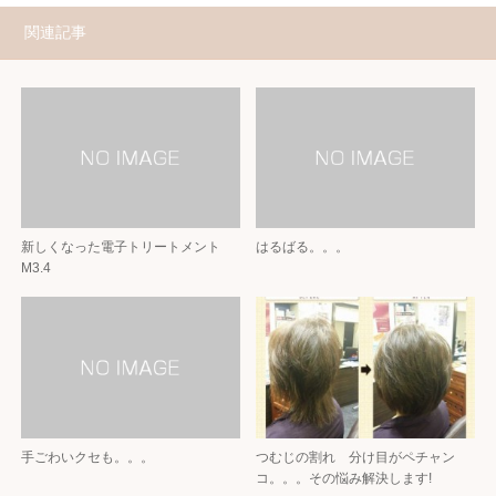
関連記事
新しくなった電子トリートメント
はるばる。。。
М3.4
手ごわいクセも。。。
つむじの割れ 分け目がペチャン
コ。。。その悩み解決します!