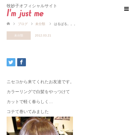
牧妙子オフィシャルサイト
ブログ
未分類
はるばる。。。
未分類
2012.03.21
ニセコから来てくれたお友達です。
カラーリングで白髪をやっつけて
カットで軽く春らしく…
コテて巻いてみました