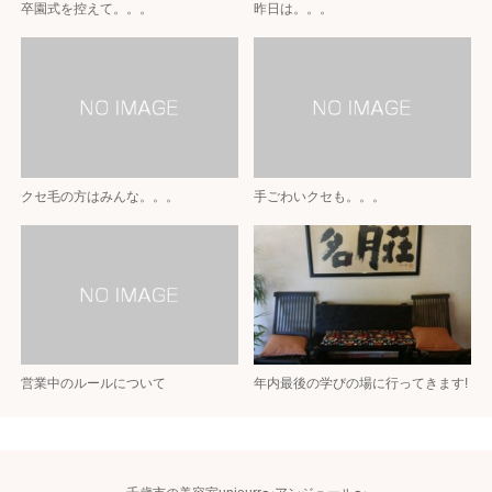
卒園式を控えて。。。
昨日は。。。
クセ毛の方はみんな。。。
手ごわいクセも。。。
営業中のルールについて
年内最後の学びの場に行ってきます!