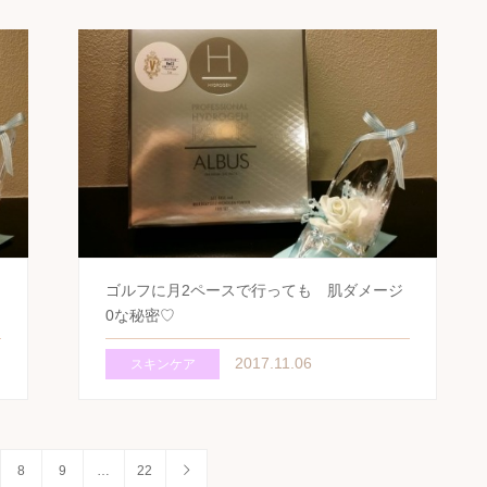
ゴルフに月2ペースで行っても 肌ダメージ
0な秘密♡
2017.11.06
スキンケア
8
9
…
22