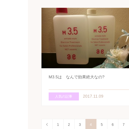
M3.5は なんで効果絶大なの?
2017.11.09
人気の記事
1
2
3
4
5
6
7