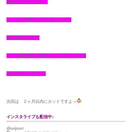
自然な仕上がりです。
そして 特殊カット(立体カット)で
骨格修正するので
イオン縮毛矯正+特殊カット(立体カット)は
大好評コンビですよ♪
次回は ２ヶ月以内にカットですよ～
インスタライブも配信中♪
@unjourr