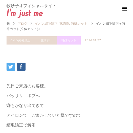
牧妙子オフィシャルサイト
ブログ
イオン縮毛矯正
,
施術例
,
特殊カット
イオン縮毛矯正＋特
殊カット(立体カット)♪
イオン縮毛矯正
施術例
特殊カット
2014.01.27
先日ご来店のお客様。
バッサリ ボブへ
癖もかなり出てきて
アイロンで ごまかしていた様ですので
縮毛矯正で解消