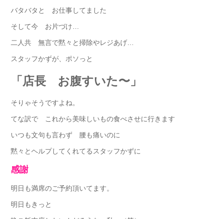
バタバタと お仕事してました
そして今 お片づけ…
二人共 無言で黙々と掃除やレジあげ…
スタッフかずが、ポソっと
「店長 お腹すいた〜」
そりゃそうですよね。
てな訳で これから美味しいもの食べさせに行きます
いつも文句も言わず 腰も痛いのに
黙々とヘルプしてくれてるスタッフかずに
感謝
明日も満席のご予約頂いてます。
明日もきっと