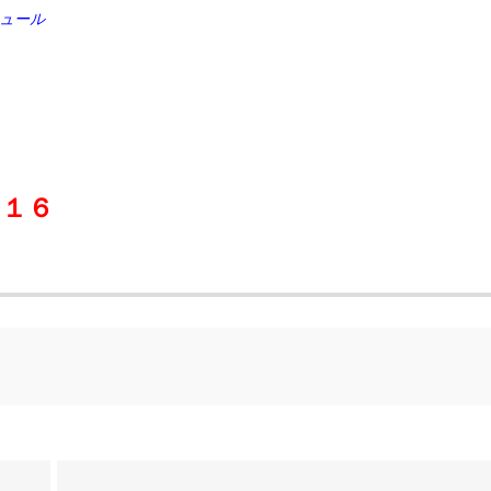
ュール
）
０１６