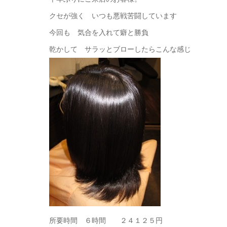
クセが強く いつも悪戦苦闘しています
今回も 気合を入れて癖と勝負
乾かして サラッとブローしたらこんな感じ
所要時間 ６時間 ２４１２５円