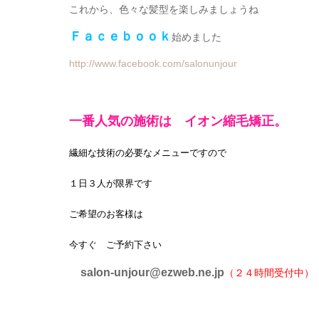
これから、色々な髪型を楽しみましょうね
Ｆａｃｅｂｏｏｋ
始めました
http://www.facebook.com/salonunjour
一番人気の施術は イオン縮毛矯正。
繊細な技術の必要なメニューですので
１日３人が限界です
ご希望のお客様は
今すぐ ご予約下さい
salon-unjour@ezweb.ne.jp
（２４時間受付中）