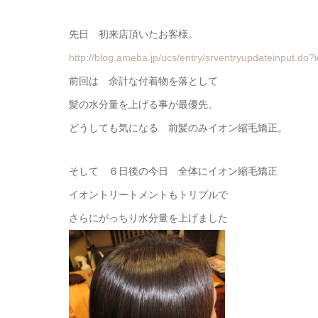
先日 初来店頂いたお客様。
http://blog.ameba.jp/ucs/entry/srventryupdateinput.d
前回は 余計な付着物を落として
髪の水分量を上げる事が最優先。
どうしても気になる 前髪のみイオン縮毛矯正。
そして ６日後の今日 全体にイオン縮毛矯正
イオントリートメントもトリプルで
さらにがっちり水分量を上げました