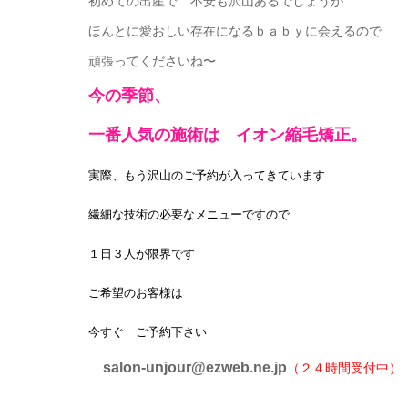
初めての出産で 不安も沢山あるでしょうが
ほんとに愛おしい存在になるｂａｂｙに会えるので
頑張ってくださいね〜
今の季節、
一番人気の施術は イオン縮毛矯正。
実際、もう沢山のご予約が入ってきています
繊細な技術の必要なメニューですので
１日３人が限界です
ご希望のお客様は
今すぐ ご予約下さい
salon-unjour@ezweb.ne.jp
（２４時間受付中）