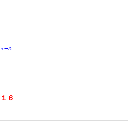
ュール
）
０１６