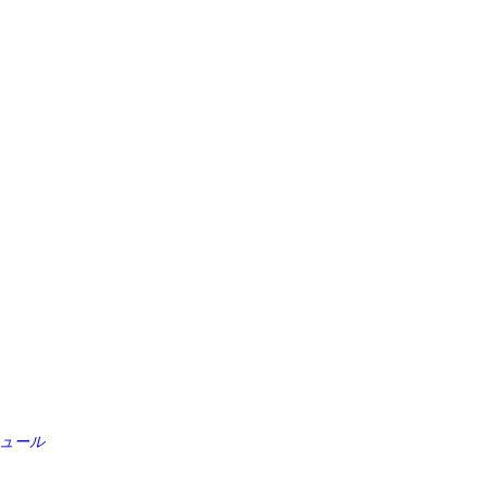
…
ュール
）