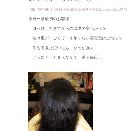
http://ameblo.jp/salon-unjour/entry-11226626618.htm
今日一番最初のお客様。
引っ越してきてからの環境の変化からか、
抜け毛がすごくて １年くらい美容室はご無沙汰
生えてきた短い毛も クセが強く
どうにも とまらなくて 縛る毎日…