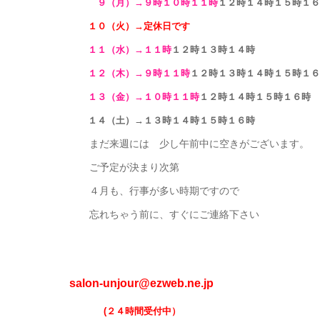
９（月）→９時１０時１１時
１２時１４時１５時１６
１０（火）→定休日です
１１（水）→１１時
１２時１３時１４時
１２（木）→９時１１時
１２時１３時１４時１５時１６
１３（金）→１０時１１時
１２時１４時１５時１６時
１４（土）→１３時１４時１５時１６時
まだ来週には 少し午前中に空きがございます。
ご予定が決まり次第
４月も、行事が多い時期ですので
忘れちゃう前に、すぐにご連絡下さい
salon-unjour@ezweb.ne.jp
(２４時間受付中）