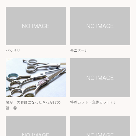
バッサリ
モニター♪
牧が 美容師になったきっかけの
特殊カット（立体カット）♪
話 ④