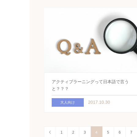
アクティブラーニングって日本語で言う
と？？？
2017.10.30
大人向け
1
2
3
4
5
6
7