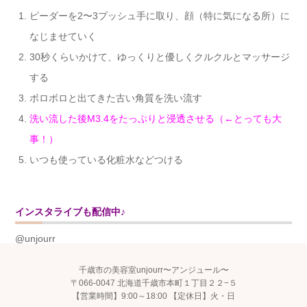
ピーダーを2〜3プッシュ手に取り、顔（特に気になる所）に
なじませていく
30秒くらいかけて、ゆっくりと優しくクルクルとマッサージ
する
ボロボロと出てきた古い角質を洗い流す
洗い流した後M3.4をたっぷりと浸透させる（←とっても大
事！）
いつも使っている化粧水などつける
インスタライブも配信中♪
@unjourr
千歳市の美容室unjourr〜アンジュール〜
〒066-0047 北海道千歳市本町１丁目２２−５
【営業時間】9:00～18:00 【定休日】火・日