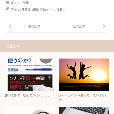
オススメ記事
学歴
,
思考整理
,
成績
,
方眼ノート
,
理解力
関連記事
書いてみて 初めて気付く。。。
ノートとペンを使って 私が得たも
の