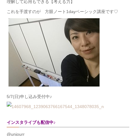
理解して応用もできる【考える力】
これを手渡すのが 方眼ノート1dayベーシック講座です♡
5/7(日)申し込み受付中♪
インスタライブも配信中♪
@unjourr