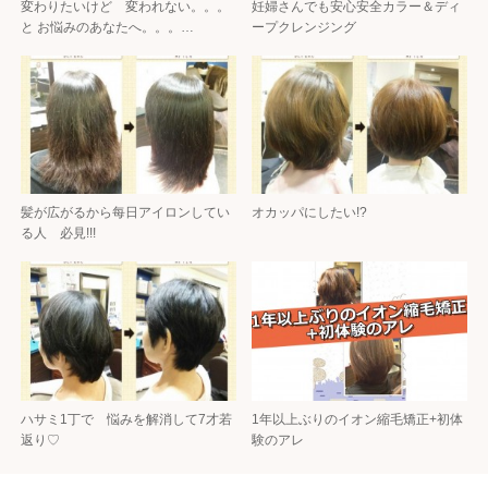
変わりたいけど 変われない。。。
妊婦さんでも安心安全カラー＆ディ
と お悩みのあなたへ。。。…
ープクレンジング
髪が広がるから每日アイロンしてい
オカッパにしたい!?
る人 必見!!!
ハサミ1丁で 悩みを解消して7才若
1年以上ぶりのイオン縮毛矯正+初体
返り♡
験のアレ