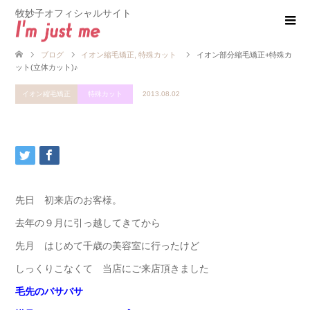
牧妙子オフィシャルサイト
ブログ
イオン縮毛矯正
,
特殊カット
イオン部分縮毛矯正+特殊カ
ット(立体カット)♪
イオン縮毛矯正
特殊カット
2013.08.02
先日 初来店のお客様。
去年の９月に引っ越してきてから
先月 はじめて千歳の美容室に行ったけど
しっくりこなくて 当店にご来店頂きました
毛先のバサバサ