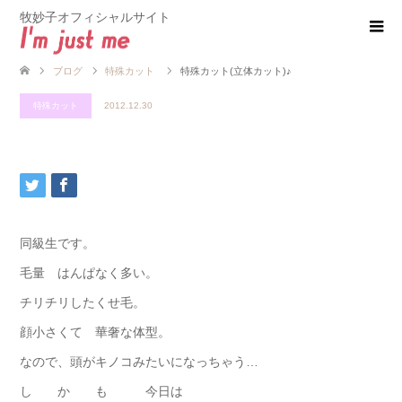
牧妙子オフィシャルサイト
ブログ
特殊カット
特殊カット(立体カット)♪
特殊カット
2012.12.30
同級生です。
毛量 はんぱなく多い。
チリチリしたくせ毛。
顔小さくて 華奢な体型。
なので、頭がキノコみたいになっちゃう…
し か も 今日は