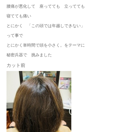
腰痛が悪化して 座ってても 立ってても
寝てても痛い
とにかく 「この頭では年越しできない」
って事で
とにかく単時間で頭を小さく。をテーマに
秘密兵器で 挑みました
カット前