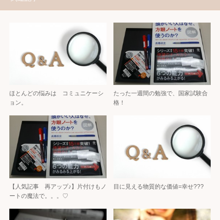
ほとんどの悩みは コミュニケーシ
たった一週間の勉強で、国家試験合
ョン。
格！
【人気記事 再アップ♪】片付けもノ
目に見える物質的な価値=幸せ???
ートの魔法で。。。♡